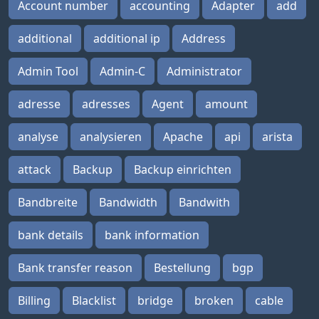
Account number
accounting
Adapter
add
additional
additional ip
Address
Admin Tool
Admin-C
Administrator
adresse
adresses
Agent
amount
analyse
analysieren
Apache
api
arista
attack
Backup
Backup einrichten
Bandbreite
Bandwidth
Bandwith
bank details
bank information
Bank transfer reason
Bestellung
bgp
Billing
Blacklist
bridge
broken
cable