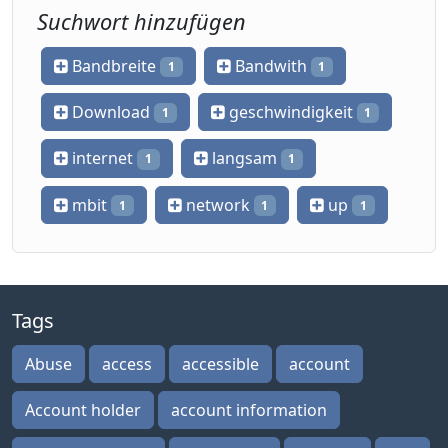
Suchwort hinzufügen
Bandbreite
Bandwith
1
1
Download
geschwindigkeit
1
1
internet
langsam
1
1
mbit
network
up
1
1
1
Tags
Abuse
access
accessible
account
Account holder
account information