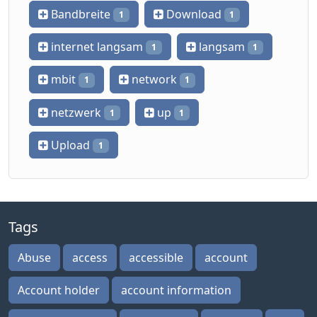
Bandbreite
Download
1
1
internet langsam
langsam
1
1
mbit
network
1
1
netzwerk
up
1
1
Upload
1
Tags
Abuse
access
accessible
account
Account holder
account information