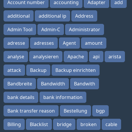
Account number
accounting
Adapter
add
additional
additional ip
Address
Admin Tool
Admin-C
Administrator
adresse
adresses
Agent
amount
analyse
analysieren
Apache
api
arista
attack
Backup
Backup einrichten
Bandbreite
Bandwidth
Bandwith
bank details
bank information
Bank transfer reason
Bestellung
bgp
Billing
Blacklist
bridge
broken
cable