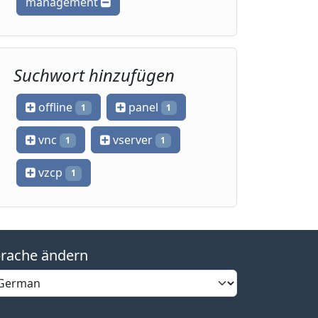
management
Suchwort hinzufügen
offline
panel
1
1
vnc
vserver
1
1
vzcp
1
rache ändern