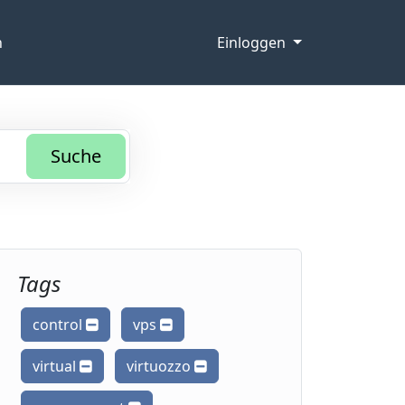
n
Einloggen
Suche
Tags
control
vps
virtual
virtuozzo