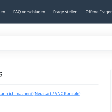
ien
FAQ vorschlagen
Frage stellen
Offene Frage
s
 kann ich machen? (Neustart / VNC Konsole)