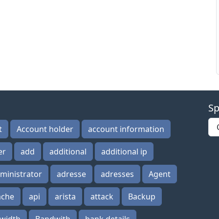
Sp
t
Account holder
account information
er
add
additional
additional ip
ministrator
adresse
adresses
Agent
ache
api
arista
attack
Backup