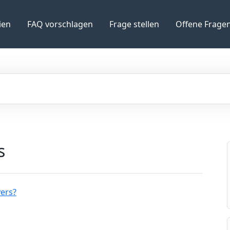
ien
FAQ vorschlagen
Frage stellen
Offene Frage
s
vers?