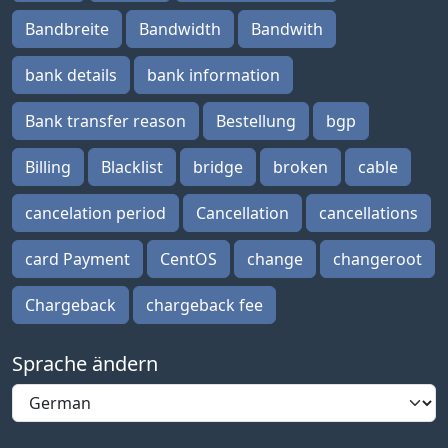
Bandbreite
Bandwidth
Bandwith
bank details
bank information
Bank transfer reason
Bestellung
bgp
Billing
Blacklist
bridge
broken
cable
cancelation period
Cancellation
cancellations
card Payment
CentOS
change
changeroot
Chargeback
chargeback fee
Sprache ändern