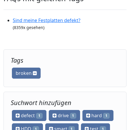
Sind meine Festplatten defekt?
(8359x gesehen)
Tags
broken
Suchwort hinzufügen
defect
drive
hard
1
1
1
HDD
smart
test
1
1
1