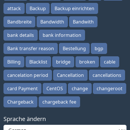
attack
Backup
Backup einrichten
Bandbreite
Bandwidth
Bandwith
bank details
bank information
Bank transfer reason
Bestellung
bgp
Billing
Blacklist
bridge
broken
cable
cancelation period
Cancellation
cancellations
card Payment
CentOS
change
changeroot
Chargeback
chargeback fee
Sprache ändern