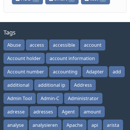
Tags
Abuse
access
accessible
account
Account holder
account information
Account number
accounting
Adapter
add
additional
additional ip
Address
Admin Tool
Admin-C
Administrator
adresse
adresses
Agent
amount
analyse
analysieren
Apache
api
arista