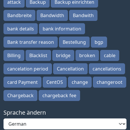
attack
Backup
Backup einrichten
Bandbreite
Bandwidth
Bandwith
bank details
bank information
Bank transfer reason
Bestellung
bgp
Billing
Blacklist
bridge
broken
cable
cancelation period
Cancellation
cancellations
card Payment
CentOS
change
changeroot
Chargeback
chargeback fee
Sprache ändern