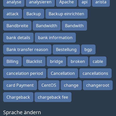
analyse
analysieren
Apache
api
arista
attack
Backup
Backup einrichten
Bandbreite
Bandwidth
Bandwith
bank details
bank information
Bank transfer reason
Bestellung
bgp
Billing
Blacklist
bridge
broken
cable
cancelation period
Cancellation
cancellations
card Payment
CentOS
change
changeroot
Chargeback
chargeback fee
Sprache ändern