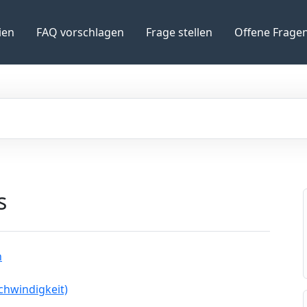
ien
FAQ vorschlagen
Frage stellen
Offene Frage
s
n
chwindigkeit)