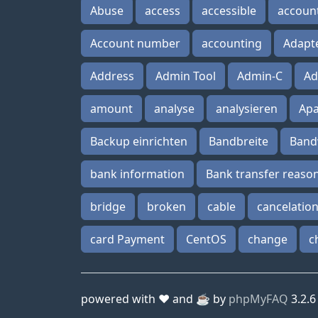
Abuse
access
accessible
accoun
Account number
accounting
Adapt
Address
Admin Tool
Admin-C
Ad
amount
analyse
analysieren
Ap
Backup einrichten
Bandbreite
Band
bank information
Bank transfer reaso
bridge
broken
cable
cancelatio
card Payment
CentOS
change
c
powered with ❤️ and ☕️ by
phpMyFAQ
3.2.6