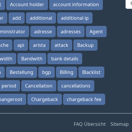
t
Account holder
account information
er
add
additional
additional ip
ministrator
adresse
adresses
Agent
ache
api
arista
attack
Backup
width
Bandwith
bank details
n
Bestellung
bgp
Billing
Blacklist
n period
Cancellation
cancellations
hangeroot
Chargeback
chargeback fee
FAQ Übersicht
Sitemap