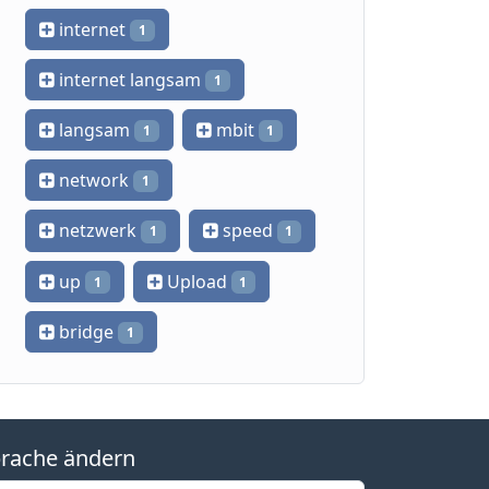
internet
1
internet langsam
1
langsam
mbit
1
1
network
1
netzwerk
speed
1
1
up
Upload
1
1
bridge
1
rache ändern