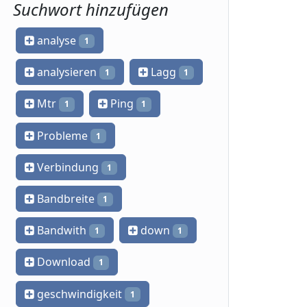
Suchwort hinzufügen
analyse
1
analysieren
Lagg
1
1
Mtr
Ping
1
1
Probleme
1
Verbindung
1
Bandbreite
1
Bandwith
down
1
1
Download
1
geschwindigkeit
1