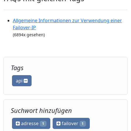
Allgemeine Informationen zur Verwendung einer
Failover-IP
(6894x gesehen)
Tags
api
Suchwort hinzufügen
adresse
failover
1
1