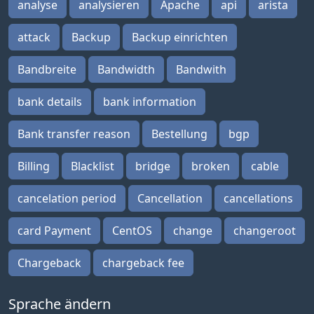
analyse
analysieren
Apache
api
arista
attack
Backup
Backup einrichten
Bandbreite
Bandwidth
Bandwith
bank details
bank information
Bank transfer reason
Bestellung
bgp
Billing
Blacklist
bridge
broken
cable
cancelation period
Cancellation
cancellations
card Payment
CentOS
change
changeroot
Chargeback
chargeback fee
Sprache ändern